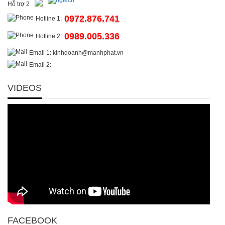
Hỗ trợ 2
0972.876.741
Hotline 1:
0989.005.336
Hotline 2:
Email 1: kinhdoanh@manhphat.vn
Email 2:
VIDEOS
FACEBOOK