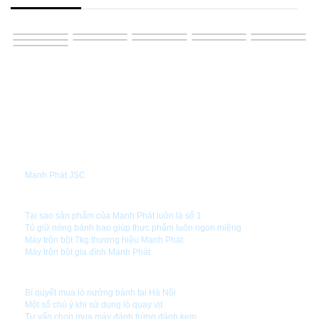
GIỚI THIỆU
Mạnh Phát JSC
TIN TỨC
Tại sao sản phẩm của Mạnh Phát luôn là số 1
Tủ giữ nóng bánh bao giúp thực phẩm luôn ngon miệng
Máy trộn bột 7kg thương hiệu Mạnh Phát
Máy trộn bột gia đình Mạnh Phát
HƯỚNG DẪN SỬ DỤNG
Bí quyết mua lò nướng bánh tại Hà Nội
Một số chú ý khi sử dụng lò quay vịt
Tư vấn chọn mua máy đánh trứng,đánh kem