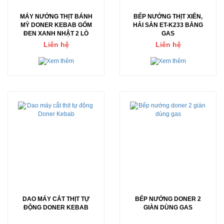
MÁY NƯỚNG THỊT BÁNH
BẾP NƯỚNG THỊT XIÊN,
MỲ DONER KEBAB GỐM
HẢI SẢN ET-K233 BẰNG
ĐEN XANH NHẬT 2 LÒ
GAS
Liên hệ
Liên hệ
DAO MÁY CẮT THỊT TỰ
BẾP NƯỚNG DONER 2
ĐỘNG DONER KEBAB
GIÀN DÙNG GAS