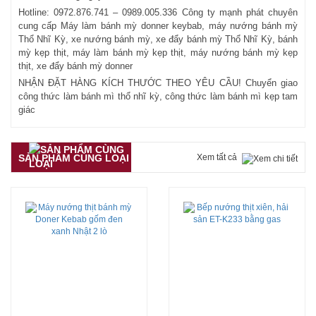
Hotline: 0972.876.741 – 0989.005.336 Công ty mạnh phát chuyên
cung cấp Máy làm bánh mỳ donner keybab, máy nướng bánh mỳ
Thổ Nhĩ Kỳ, xe nướng bánh mỳ, xe đẩy bánh mỳ Thổ Nhĩ Kỳ, bánh
mỳ kẹp thịt, máy làm bánh mỳ kẹp thịt, máy nướng bánh mỳ kẹp
thịt, xe đẩy bánh mỳ donner
NHẬN ĐẶT HÀNG KÍCH THƯỚC THEO YÊU CẦU! Chuyển giao
công thức làm bánh mì thổ nhĩ kỳ, công thức làm bánh mì kẹp tam
giác
SẢN PHẨM CÙNG LOẠI
Xem tất cả