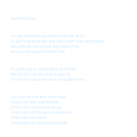
GIỚI THIỆU
Mạnh Phát JSC
TIN TỨC
Tại sao sản phẩm của Mạnh Phát luôn là số 1
Tủ giữ nóng bánh bao giúp thực phẩm luôn ngon miệng
Máy trộn bột 7kg thương hiệu Mạnh Phát
Máy trộn bột gia đình Mạnh Phát
HƯỚNG DẪN SỬ DỤNG
Bí quyết mua lò nướng bánh tại Hà Nội
Một số chú ý khi sử dụng lò quay vịt
Tư vấn chọn mua máy đánh trứng,đánh kem
CHÍNH SÁCH CÔNG TY
Quy định và hình thức thanh toán
Chính sách bảo mật thông tin
Chính sách và quy định chung
Chính sách đổi trả hàng và hoàn tiền
Chính sách bảo hành
Chính sách vận chuyển giao nhận