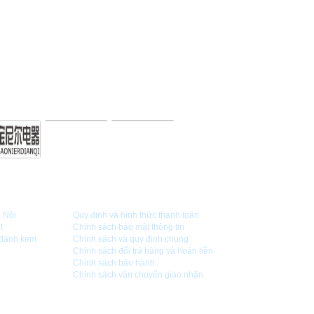
CHÍNH SÁCH CÔNG TY
à Nội
Quy định và hình thức thanh toán
t
Chính sách bảo mật thông tin
,đánh kem
Chính sách và quy định chung
Chính sách đổi trả hàng và hoàn tiền
Chính sách bảo hành
Chính sách vận chuyển giao nhận