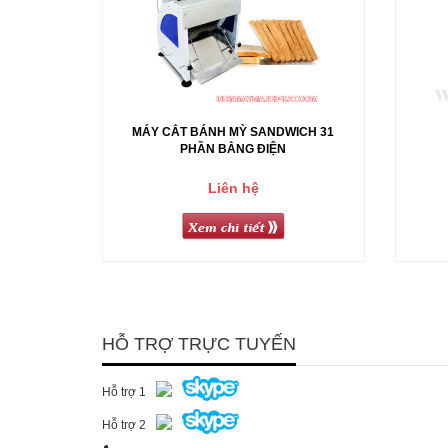
MÁY CẮT BÁNH MỲ SANDWICH 31
PHẦN BẰNG ĐIỆN
Liên hệ
HỖ TRỢ TRỰC TUYẾN
Hỗ trợ 1
Hỗ trợ 2