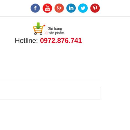
Giỏ hàng
0
sản phẩm
Hotline:
0972.876.741
ỨC VÀ SỰ KIỆN
Đ/C XEM & MUA HÀNG