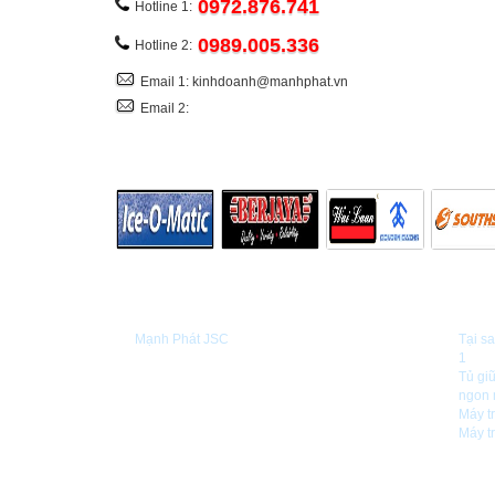
0972.876.741
Hotline 1:
0989.005.336
Hotline 2:
Email 1: kinhdoanh@manhphat.vn
Email 2:
GIỚI THIỆU
TIN TỨ
Mạnh Phát JSC
Tại s
1
Tủ gi
ngon 
Máy t
Máy t
CÔNG TY CỔ PHẦN CÔNG NGHỆ MẠNH PHÁT