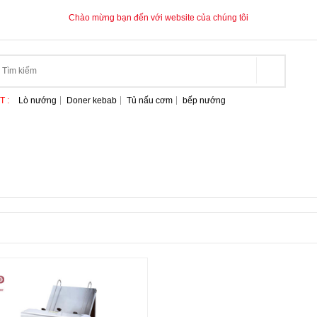
Chào mừng bạn đến với website của chúng tôi
T :
Lò nướng
Doner kebab
Tủ nấu cơm
bếp nướng
RANG CHỦ
GIỚI THIỆU
SẢN PHẨM
TIN T