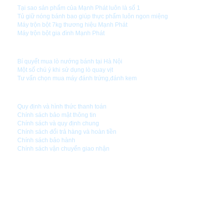
Tại sao sản phẩm của Mạnh Phát luôn là số 1
Tủ giữ nóng bánh bao giúp thực phẩm luôn ngon miệng
Máy trộn bột 7kg thương hiệu Mạnh Phát
Máy trộn bột gia đình Mạnh Phát
HƯỚNG DẪN SỬ DỤNG
Bí quyết mua lò nướng bánh tại Hà Nội
Một số chú ý khi sử dụng lò quay vịt
Tư vấn chọn mua máy đánh trứng,đánh kem
CHÍNH SÁCH CÔNG TY
Quy định và hình thức thanh toán
Chính sách bảo mật thông tin
Chính sách và quy định chung
Chính sách đổi trả hàng và hoàn tiền
Chính sách bảo hành
Chính sách vận chuyển giao nhận
CÔNG TY CỔ PHẦN CÔNG NGHỆ MẠNH PHÁT
Đ/C1 : Số 5 - Nghách 99 - Ngõ 24 Kim Đồng - Q.Hoàng Mai - TP.Hà Nội
Số ĐKKD: 0105823071
Ngày cấp:
16/03/2012
Nơi cấp: Sở kế hoạch đầu tư thành phố Hà Nội