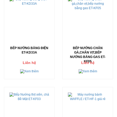
BẾP NƯỚNG BẰNG ĐIỆN
BẾP NƯỚNG CHÂN
ET-KD33A
GÀ,CHÂN VỊT,BẾP
NƯỚNG BẰNG GAS ET-
KF05
Liên hệ
Liên hệ