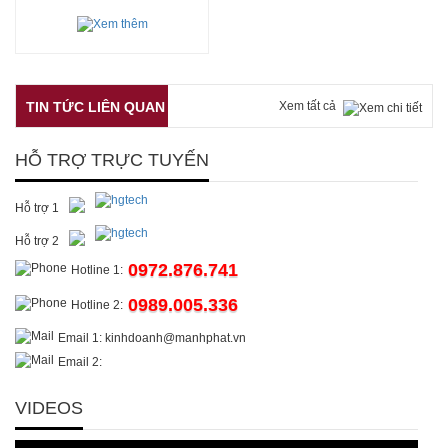
TIN TỨC LIÊN QUAN
Xem tất cả
HỖ TRỢ TRỰC TUYẾN
Hỗ trợ 1
Hỗ trợ 2
0972.876.741
Hotline 1:
0989.005.336
Hotline 2:
Email 1: kinhdoanh@manhphat.vn
Email 2:
VIDEOS