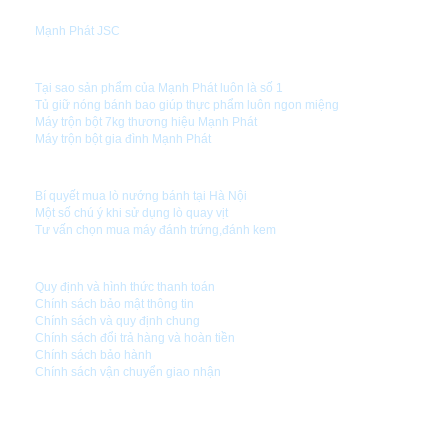
GIỚI THIỆU
Mạnh Phát JSC
TIN TỨC
Tại sao sản phẩm của Mạnh Phát luôn là số 1
Tủ giữ nóng bánh bao giúp thực phẩm luôn ngon miệng
Máy trộn bột 7kg thương hiệu Mạnh Phát
Máy trộn bột gia đình Mạnh Phát
HƯỚNG DẪN SỬ DỤNG
Bí quyết mua lò nướng bánh tại Hà Nội
Một số chú ý khi sử dụng lò quay vịt
Tư vấn chọn mua máy đánh trứng,đánh kem
CHÍNH SÁCH CÔNG TY
Quy định và hình thức thanh toán
Chính sách bảo mật thông tin
Chính sách và quy định chung
Chính sách đổi trả hàng và hoàn tiền
Chính sách bảo hành
Chính sách vận chuyển giao nhận
CÔNG TY CỔ PHẦN CÔNG NGHỆ MẠNH PHÁT
Đ/C1 : Số 5 - Nghách 99 - Ngõ 24 Kim Đồng - Q.Hoàng Mai - TP.Hà Nội