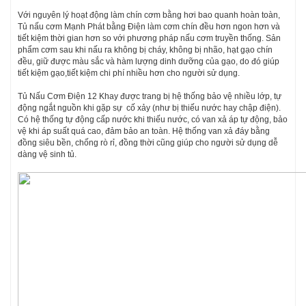
Với nguyên lý hoạt động làm chín cơm bằng hơi bao quanh hoàn toàn,
Tủ nấu cơm Mạnh Phát bằng Điện làm cơm chín đều hơn ngon hơn và
tiết kiệm thời gian hơn so với phương pháp nấu cơm truyền thống. Sản
phẩm cơm sau khi nấu ra không bị cháy, không bị nhão, hạt gạo chín
đều, giữ được màu sắc và hàm lượng dinh dưỡng của gạo, do đó giúp
tiết kiệm gạo,tiết kiệm chi phí nhiều hơn cho người sử dụng.
Tủ Nấu Cơm Điện 12 Khay được trang bị hệ thống bảo vệ nhiều lớp, tự
động ngắt nguồn khi gặp sự cố xảy (như bị thiếu nước hay chập điện).
Có hệ thống tự động cấp nước khi thiếu nước, có van xả áp tự động, bảo
vệ khi áp suất quá cao, đảm bảo an toàn. Hệ thống van xả đáy bằng
đồng siêu bền, chống rò rỉ, đồng thời cũng giúp cho người sử dụng dễ
dàng vệ sinh tủ.