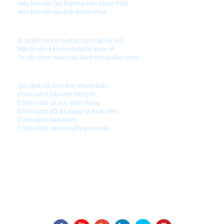
Máy trộn bột 7kg thương hiệu Mạnh Phát
Máy trộn bột gia đình Mạnh Phát
HƯỚNG DẪN SỬ DỤNG
Bí quyết mua lò nướng bánh tại Hà Nội
Một số chú ý khi sử dụng lò quay vịt
Tư vấn chọn mua máy đánh trứng,đánh kem
CHÍNH SÁCH CÔNG TY
Quy định và hình thức thanh toán
Chính sách bảo mật thông tin
Chính sách và quy định chung
Chính sách đổi trả hàng và hoàn tiền
Chính sách bảo hành
Chính sách vận chuyển giao nhận
CÔNG TY CỔ PHẦN CÔNG NGHỆ MẠNH PHÁT
Đ/C1 : Số 5 - Nghách 99 - Ngõ 24 Kim Đồng - Q.Hoàng Mai - TP.Hà Nội
Số ĐKKD: 0105823071
Ngày cấp:
16/03/2012
Nơi cấp: Sở kế hoạch đầu tư thành phố Hà Nội