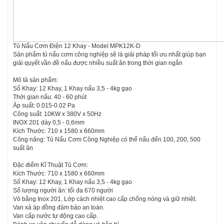
Tủ Nấu Cơm Điện 12 Khay - Model MPK12K-D
Sản phẩm tủ nấu cơm công nghiệp sẽ là giải pháp tối ưu nhất giúp bạn
giải quyết vần đề nấu được nhiều suất ăn trong thời gian ngắn
Mô tả sản phẩm:
Số Khay: 12 Khay, 1 Khay nấu 3,5 - 4kg gạo
Thời gian nấu: 40 - 60 phút
Áp suất: 0.015-0.02 Pa
Công suất: 10KW x 380V x 50Hz
INOX 201 dày 0,5 - 0,6mm
Kích Thước: 710 x 1580 x 660mm
Công năng: Tủ Nấu Cơm Công Nghiệp có thể nấu đến 100, 200, 500
suất ăn
Đặc điểm Kĩ Thuật Tủ Cơm:
Kích Thước: 710 x 1580 x 660mm
Số Khay: 12 Khay, 1 Khay nấu 3,5 - 4kg gạo
Số lượng người ăn: tối đa 670 người
Vỏ bằng Inox 201, Lớp cách nhiệt cao cấp chống nóng và giữ nhiệt.
Van xả áp đồng đảm bảo an toàn.
Van cấp nước tự động cao cấp.