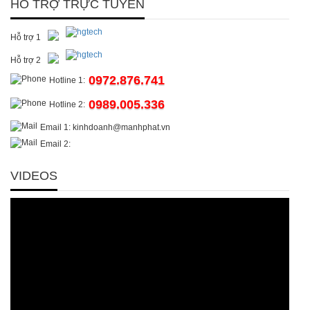
HỖ TRỢ TRỰC TUYẾN
Hỗ trợ 1
Hỗ trợ 2
0972.876.741
Hotline 1:
0989.005.336
Hotline 2:
Email 1: kinhdoanh@manhphat.vn
Email 2:
VIDEOS