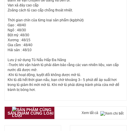
Bánh xe vận chuyển dễ dàng và bền bỉ.
Van xả đáy cao cấp
Zoăng cách tủ cao cấp chống thoát nhiệt.
Thời gian chín của từng loại sản phẩm (kg/phút)
Gạo : 48/40
Ngô : 48/30
Bột mỳ :48/30
Xương : 48/15
Gia cầm : 48/40
Hải sản : 48/10
Lưu ý sử dụng Tủ Nấu Hấp Đa Năng
-Trước khi vận hành tủ phải đảm bảo rằng các van nhiên liệu, van cấp
nước đã được mở.
-Khi tủ hoạt động, tuyệt đối không được mở tủ.
Khi tủ đã hết thời gian nấu, bạn chờ khoảng 3– 5 phút để áp suất hơi
trong tủ giảm thì mới mở tủ. Khi mở tủ phải đứng tránh phía cửa mở để
tránh bị bỏng hơi.
SẢN PHẨM CÙNG LOẠI
Xem tất cả