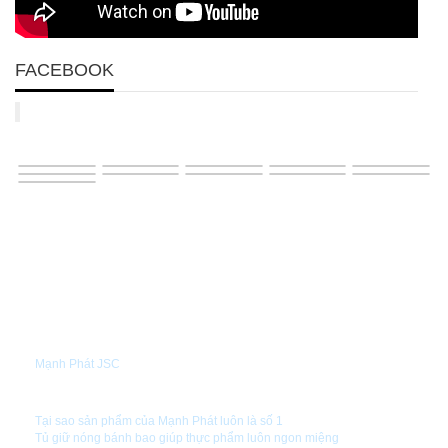
FACEBOOK
GIỚI THIỆU
Mạnh Phát JSC
TIN TỨC
Tại sao sản phẩm của Mạnh Phát luôn là số 1
Tủ giữ nóng bánh bao giúp thực phẩm luôn ngon miệng