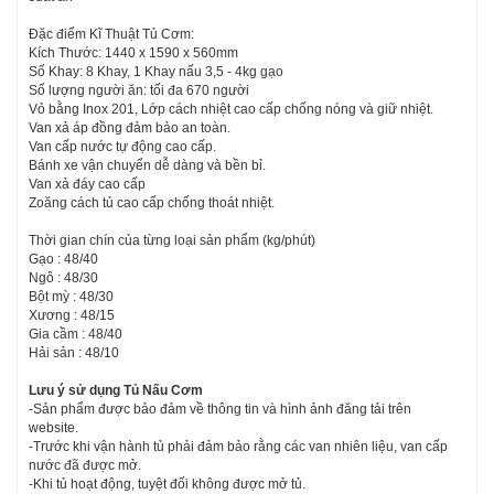
Đặc điểm Kĩ Thuật Tủ Cơm:
Kích Thước: 1440 x 1590 x 560mm
Số Khay: 8 Khay, 1 Khay nấu 3,5 - 4kg gạo
Số lượng người ăn: tối đa 670 người
Vỏ bằng Inox 201, Lớp cách nhiệt cao cấp chống nóng và giữ nhiệt.
Van xả áp đồng đảm bảo an toàn.
Van cấp nước tự động cao cấp.
Bánh xe vận chuyển dễ dàng và bền bỉ.
Van xả đáy cao cấp
Zoăng cách tủ cao cấp chống thoát nhiệt.
Thời gian chín của từng loại sản phẩm (kg/phút)
Gạo : 48/40
Ngô : 48/30
Bột mỳ : 48/30
Xương : 48/15
Gia cầm : 48/40
Hải sản : 48/10
Lưu ý sử dụng Tủ Nấu Cơm
-Sản phẩm được bảo đảm về thông tin và hình ảnh đăng tải trên
website.
-Trước khi vận hành tủ phải đảm bảo rằng các van nhiên liệu, van cấp
nước đã được mở.
-Khi tủ hoạt động, tuyệt đối không được mở tủ.