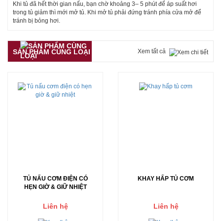
Khi tủ đã hết thời gian nấu, bạn chờ khoảng 3– 5 phút để áp suất hơi
trong tủ giảm thì mới mở tủ. Khi mở tủ phải đứng tránh phía cửa mở để
tránh bị bỏng hơi.
SẢN PHẨM CÙNG LOẠI
Xem tất cả
TỦ NẤU CƠM ĐIỆN CÓ
KHAY HẤP TỦ CƠM
HẸN GIỜ & GIỮ NHIỆT
Liên hệ
Liên hệ