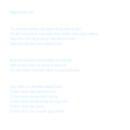
GIỚI THIỆU
Mạnh Phát JSC
TIN TỨC
Tại sao sản phẩm của Mạnh Phát luôn là số 1
Tủ giữ nóng bánh bao giúp thực phẩm luôn ngon miệng
Máy trộn bột 7kg thương hiệu Mạnh Phát
Máy trộn bột gia đình Mạnh Phát
HƯỚNG DẪN SỬ DỤNG
Bí quyết mua lò nướng bánh tại Hà Nội
Một số chú ý khi sử dụng lò quay vịt
Tư vấn chọn mua máy đánh trứng,đánh kem
CHÍNH SÁCH CÔNG TY
Quy định và hình thức thanh toán
Chính sách bảo mật thông tin
Chính sách và quy định chung
Chính sách đổi trả hàng và hoàn tiền
Chính sách bảo hành
Chính sách vận chuyển giao nhận
CÔNG TY CỔ PHẦN CÔNG NGHỆ MẠNH PHÁT