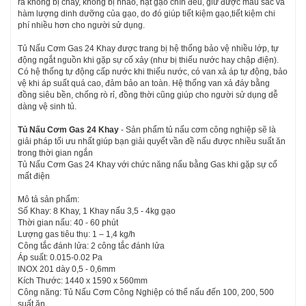
ra không bị cháy, không bị nhão, hạt gạo chín đều, giữ được màu sắc và
hàm lượng dinh dưỡng của gạo, do đó giúp tiết kiệm gạo,tiết kiệm chi
phí nhiều hơn cho người sử dụng.
Tủ Nấu Cơm Gas 24 Khay được trang bị hệ thống bảo vệ nhiều lớp, tự
động ngắt nguồn khi gặp sự cố xảy (như bị thiếu nước hay chập điện).
Có hệ thống tự động cấp nước khi thiếu nước, có van xả áp tự động, bảo
vệ khi áp suất quá cao, đảm bảo an toàn. Hệ thống van xả đáy bằng
đồng siêu bền, chống rò rỉ, đồng thời cũng giúp cho người sử dụng dễ
dàng vệ sinh tủ.
Tủ Nấu Cơm Gas 24 Khay
- Sản phẩm tủ nấu cơm công nghiệp sẽ là
giải pháp tối ưu nhất giúp bạn giải quyết vần đề nấu được nhiều suất ăn
trong thời gian ngắn
Tủ Nấu Cơm Gas 24 Khay với chức năng nấu bằng Gas khi gặp sự cố
mất điện
Mô tả sản phẩm:
Số Khay: 8 Khay, 1 Khay nấu 3,5 - 4kg gạo
Thời gian nấu: 40 - 60 phút
Lượng gas tiêu thụ: 1 – 1,4 kg/h
Công tắc đánh lửa: 2 công tắc đánh lửa
Áp suất: 0.015-0.02 Pa
INOX 201 dày 0,5 - 0,6mm
Kích Thước: 1440 x 1590 x 560mm
Công năng: Tủ Nấu Cơm Công Nghiệp có thể nấu đến 100, 200, 500
suất ăn