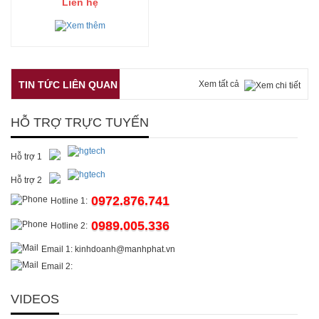
Liên hệ
TIN TỨC LIÊN QUAN
Xem tất cả
HỖ TRỢ TRỰC TUYẾN
Hỗ trợ 1
Hỗ trợ 2
0972.876.741
Hotline 1:
0989.005.336
Hotline 2:
Email 1: kinhdoanh@manhphat.vn
Email 2:
VIDEOS