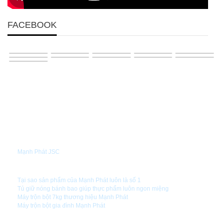
FACEBOOK
GIỚI THIỆU
Mạnh Phát JSC
TIN TỨC
Tại sao sản phẩm của Mạnh Phát luôn là số 1
Tủ giữ nóng bánh bao giúp thực phẩm luôn ngon miệng
Máy trộn bột 7kg thương hiệu Mạnh Phát
Máy trộn bột gia đình Mạnh Phát
HƯỚNG DẪN SỬ DỤNG