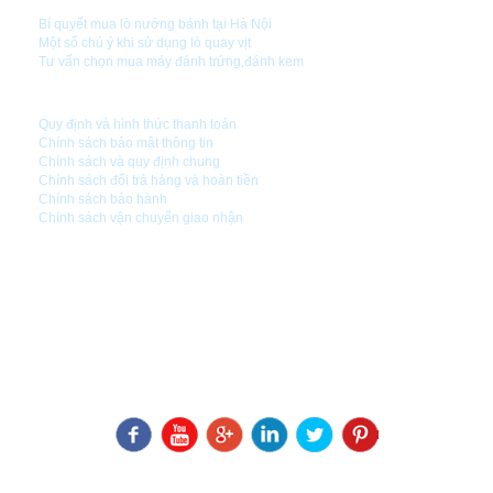
Bí quyết mua lò nướng bánh tại Hà Nội
Một số chú ý khi sử dụng lò quay vịt
Tư vấn chọn mua máy đánh trứng,đánh kem
CHÍNH SÁCH CÔNG TY
Quy định và hình thức thanh toán
Chính sách bảo mật thông tin
Chính sách và quy định chung
Chính sách đổi trả hàng và hoàn tiền
Chính sách bảo hành
Chính sách vận chuyển giao nhận
CÔNG TY CỔ PHẦN CÔNG NGHỆ MẠNH PHÁT
Đ/C1 : Số 5 - Nghách 99 - Ngõ 24 Kim Đồng - Q.Hoàng Mai - TP.Hà Nội
Số ĐKKD: 0105823071
Ngày cấp:
16/03/2012
Nơi cấp: Sở kế hoạch đầu tư thành phố Hà Nội