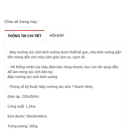
Chia sẻ trang này :
HỎI ĐÁP
THÔNG TIN CHI TIẾT
- Máy nướng xúc xích kính vuông được thiết kế gọn, nhẹ kính vuông gắn
liền mang đến cho máy cảm giác lịch sự, sạch sẽ.
- Hệ thống nhiệt của máy đảm bảo nóng nhanh, trục con lăn quay đều
để làm nóng xúc xích liên tục.
Bếp nướng xúc xích kính vuông
- Thông số kỹ thuật: Máy nướng xúc xích 7 thanh Verly.
Điện áp: 220v/50Hz.
Công suất: 1,1Kw.
Kích thước: 58x36x49cm.
Trọng lượng: 16Kg.