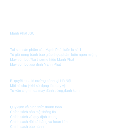
GIỚI THIỆU
Mạnh Phát JSC
TIN TỨC
Tại sao sản phẩm của Mạnh Phát luôn là số 1
Tủ giữ nóng bánh bao giúp thực phẩm luôn ngon miệng
Máy trộn bột 7kg thương hiệu Mạnh Phát
Máy trộn bột gia đình Mạnh Phát
HƯỚNG DẪN SỬ DỤNG
Bí quyết mua lò nướng bánh tại Hà Nội
Một số chú ý khi sử dụng lò quay vịt
Tư vấn chọn mua máy đánh trứng,đánh kem
CHÍNH SÁCH CÔNG TY
Quy định và hình thức thanh toán
Chính sách bảo mật thông tin
Chính sách và quy định chung
Chính sách đổi trả hàng và hoàn tiền
Chính sách bảo hành