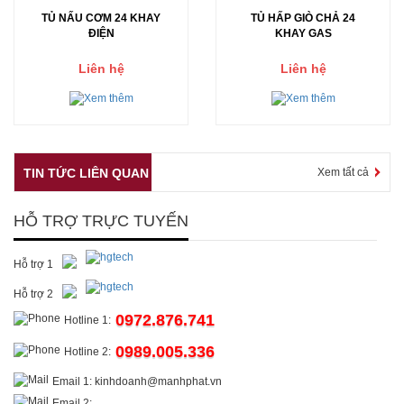
TỦ NẤU CƠM 24 KHAY
TỦ HẤP GIÒ CHẢ 24
ĐIỆN
KHAY GAS
Liên hệ
Liên hệ
TIN TỨC LIÊN QUAN
Xem tất cả
HỖ TRỢ TRỰC TUYẾN
Hỗ trợ 1
Hỗ trợ 2
0972.876.741
Hotline 1:
0989.005.336
Hotline 2:
Email 1: kinhdoanh@manhphat.vn
Email 2: