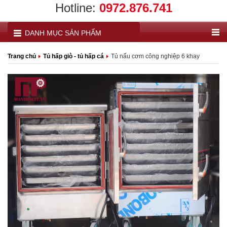
Hotline:
0972.876.741
DANH MỤC SẢN PHẨM
Trang chủ
Tủ hấp giò - tủ hấp cá
Tủ nấu cơm công nghiệp 6 khay