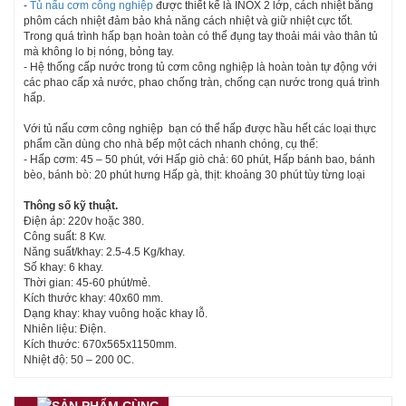
-
Tủ nấu cơm công nghiệp
được thiết kế là INOX 2 lớp, cách nhiệt bằng
phôm cách nhiệt đảm bảo khả năng cách nhiệt và giữ nhiệt cực tốt.
Trong quá trình hấp bạn hoàn toàn có thể đụng tay thoải mái vào thân tủ
mà không lo bị nóng, bỏng tay.
- Hệ thống cấp nước trong tủ cơm công nghiệp là hoàn toàn tự động với
các phao cấp xả nước, phao chống tràn, chống cạn nước trong quá trình
hấp.
Với tủ nấu cơm công nghiệp bạn có thể hấp được hầu hết các loại thực
phẩm cần dùng cho nhà bếp một cách nhanh chóng, cụ thể:
- Hấp cơm: 45 – 50 phút, với Hấp giò chả: 60 phút, Hấp bánh bao, bánh
bèo, bánh bò: 20 phút hưng Hấp gà, thịt: khoảng 30 phút tùy từng loại
Thông số kỹ thuật.
Điện áp: 220v hoặc 380.
Công suất: 8 Kw.
Năng suất/khay: 2.5-4.5 Kg/khay.
Số khay: 6 khay.
Thời gian: 45-60 phút/mẻ.
Kích thước khay: 40x60 mm.
Dạng khay: khay vuông hoặc khay lỗ.
Nhiên liệu: Điện.
Kích thước: 670x565x1150mm.
Nhiệt độ: 50 – 200 0C.